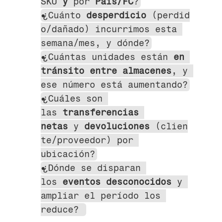
SKU 
y
 por 
País/FC
?
¿Cuánto 
desperdicio
 (perdid
o/dañado) incurrimos esta 
semana/mes, y dónde?
¿Cuántas unidades están 
en 
tránsito entre almacenes
, y 
ese número está aumentando?
¿Cuáles son 
las 
transferencias 
netas
 y 
devoluciones
 (clien
te/proveedor) por 
ubicación?
¿Dónde se disparan 
los 
eventos desconocidos
 y 
ampliar el período los 
reduce? 