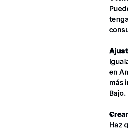
Puede
tenga
consu
Ajust
Igual
en Am
más i
Bajo
.
Crear
Haz q