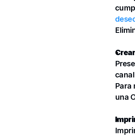
dese
Elimi
Crear
Prese
canal
Para 
una O
Impri
Impri