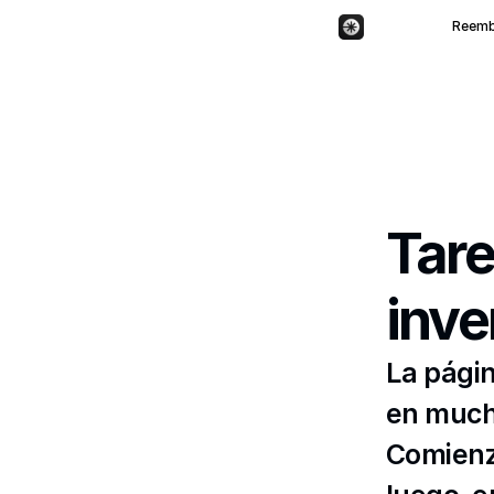
Reemb
Tare
inve
La págin
en much
Comienza