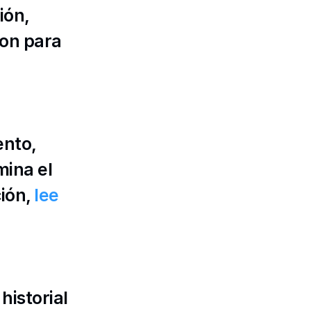
ón, 
on para 
nto, 
ina el 
ión, 
lee 
istorial 