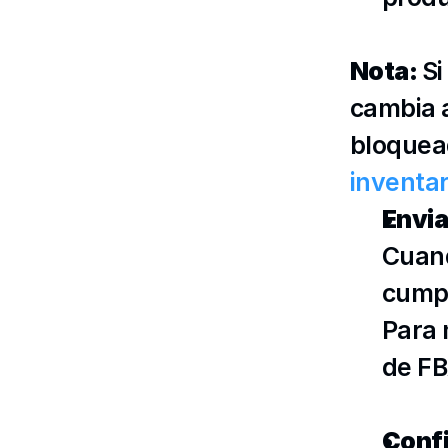
Nota: 
Si
cambia 
bloquead
inventa
Envia
Cuand
cumpl
Para 
de F
Confi