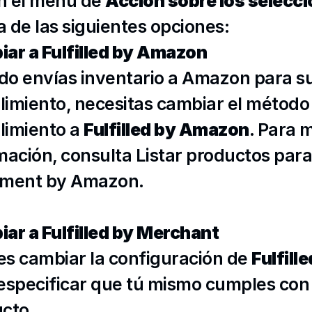
n el menú de 
Acción sobre los selecc
a de las siguientes opciones:
ar a Fulfilled by Amazon
o envías inventario a Amazon para su
imiento, necesitas cambiar el método 
imiento a 
Fulfilled by Amazon
. Para m
mación, consulta 
Listar productos para 
llment by Amazon
.
ar a Fulfilled by Merchant
s cambiar la configuración de 
Fulfill
especificar que tú mismo cumples con e
cto.