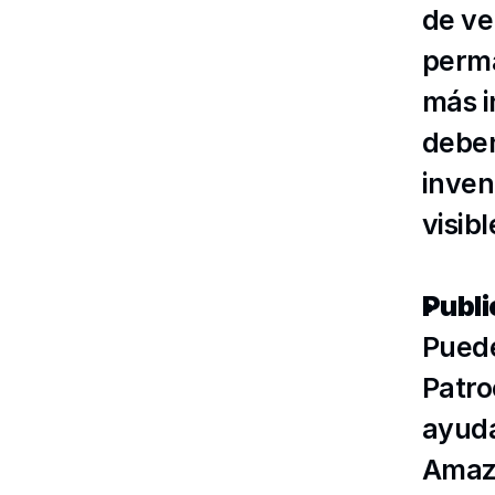
de ve
perma
más i
deben 
inven
visibl
Publi
Puede
Patro
ayuda
Amazo