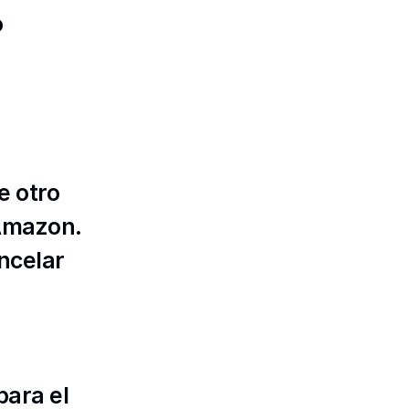
cumplimiento de Amazon sea devuelto a ti o 
 más información, consulta 
 otro 
Amazon. 
ncelar 
ara el 