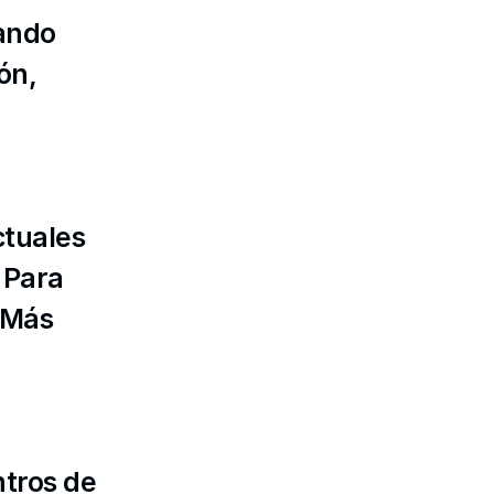
ando 
n, 
tuales 
Para 
 Más 
tros de 