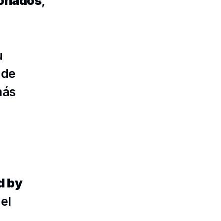
ionados
, 
 
de 
ás 
ed by
l 