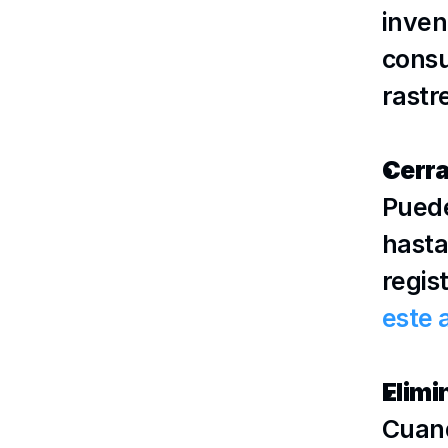
inven
consu
rastr
Cerra
Puede
hasta
regis
este 
Elimi
Cuand