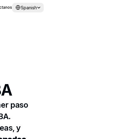
Select Language
Spanish
ctanos
BA
mer paso 
A. 
as, y 