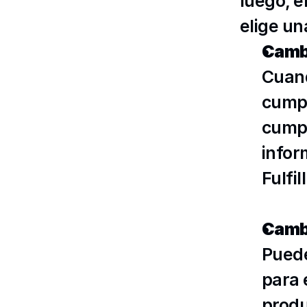
luego, e
elige un
Cambi
Cuand
cumpl
cumpl
infor
Fulfi
Cambi
Puede
para 
produ