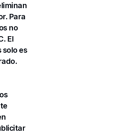
liminan 
. Para 
os no 
. El 
 solo es 
arado
.
os 
te 
n 
blicitar 