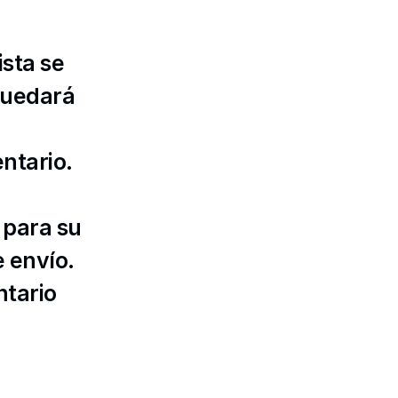
sta se 
quedará 
entario.
para su 
envío. 
tario 