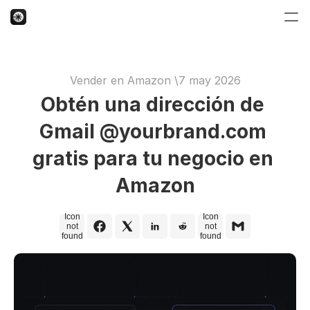
Vender en Amazon
 \
7 may 2026
Obtén una dirección de 
Gmail @yourbrand.com 
gratis para tu negocio en 
Amazon
Icon
Icon
not
not
found
found